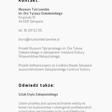
Kontakt:
Muzeum Tatrzańskie
im. Dra Tytusa Chałubińskiego
Krupówki 10
34-500 Zakopane
tel. 18 201 52 05
biuro@muzeumtatrzanskie.pl
Projekt Muzeum Tatrzańskiego im. Dra Tytusa
Chałubińskiego w Zakopanem, Instytucji Kultury
Województwa Małopolskiego.
Projekt dofinansowano ze środków Miasta Zakopane
za pośrednictwem Zakopiańskiego Centrum Kultury
Odwiedź także:
Szlak Stylu Zakopiańskiego
Celem projektu jest upowszechnianie wiedzy na
temat roli budownictwa i sztuki górali podhalańskich
w tworzeniu narodowego nurtu w architekturze i