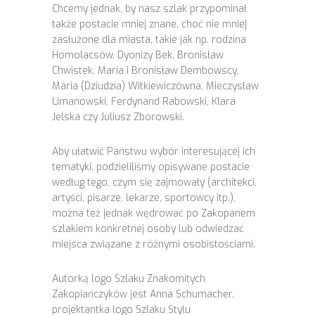
Chcemy jednak, by nasz szlak przypominał
także postacie mniej znane, choć nie mniej
zasłużone dla miasta, takie jak np. rodzina
Homolacsów, Dyonizy Bek, Bronisław
Chwistek, Maria i Bronisław Dembowscy,
Maria (Dziudzia) Witkiewiczówna, Mieczysław
Limanowski, Ferdynand Rabowski, Klara
Jelska czy Juliusz Zborowski.
Aby ułatwić Państwu wybór interesującej ich
tematyki, podzieliliśmy opisywane postacie
według tego, czym się zajmowały (architekci,
artyści, pisarze, lekarze, sportowcy itp.),
można też jednak wędrować po Zakopanem
szlakiem konkretnej osoby lub odwiedzać
miejsca związane z różnymi osobistościami.
Autorką logo Szlaku Znakomitych
Zakopiańczyków jest Anna Schumacher,
projektantka logo Szlaku Stylu