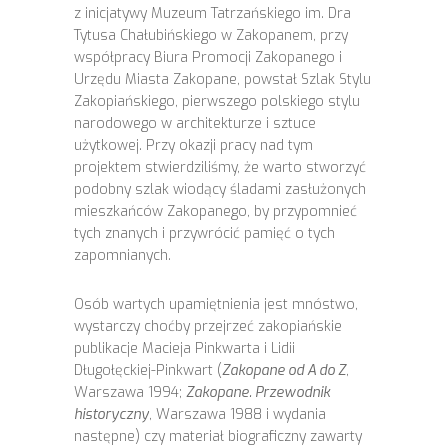
z inicjatywy Muzeum Tatrzańskiego im. Dra
Tytusa Chałubińskiego w Zakopanem, przy
współpracy Biura Promocji Zakopanego i
Urzędu Miasta Zakopane, powstał Szlak Stylu
Zakopiańskiego, pierwszego polskiego stylu
narodowego w architekturze i sztuce
użytkowej. Przy okazji pracy nad tym
projektem stwierdziliśmy, że warto stworzyć
podobny szlak wiodący śladami zasłużonych
mieszkańców Zakopanego, by przypomnieć
tych znanych i przywrócić pamięć o tych
zapomnianych.
Osób wartych upamiętnienia jest mnóstwo,
wystarczy choćby przejrzeć zakopiańskie
publikacje Macieja Pinkwarta i Lidii
Długołęckiej-Pinkwart (
Zakopane od A do Z
,
Warszawa 1994;
Zakopane. Przewodnik
historyczny
, Warszawa 1988 i wydania
następne) czy materiał biograficzny zawarty