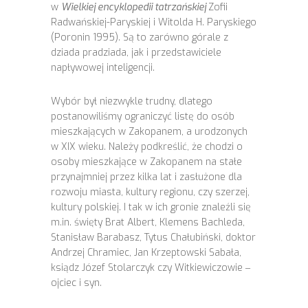
w
Wielkiej encyklopedii tatrzańskiej
Zofii
Radwańskiej-Paryskiej i Witolda H. Paryskiego
(Poronin 1995). Są to zarówno górale z
dziada pradziada, jak i przedstawiciele
napływowej inteligencji.
Wybór był niezwykle trudny, dlatego
postanowiliśmy ograniczyć listę do osób
mieszkających w Zakopanem, a urodzonych
w XIX wieku. Należy podkreślić, że chodzi o
osoby mieszkające w Zakopanem na stałe
przynajmniej przez kilka lat i zasłużone dla
rozwoju miasta, kultury regionu, czy szerzej,
kultury polskiej. I tak w ich gronie znaleźli się
m.in. święty Brat Albert, Klemens Bachleda,
Stanisław Barabasz, Tytus Chałubiński, doktor
Andrzej Chramiec, Jan Krzeptowski Sabała,
ksiądz Józef Stolarczyk czy Witkiewiczowie ‒
ojciec i syn.