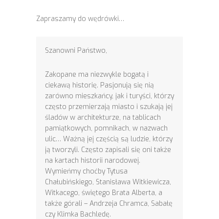
Zapraszamy do wędrówki…
Szanowni Państwo,
Zakopane ma niezwykle bogatą i
ciekawą historię. Pasjonują się nią
zarówno mieszkańcy, jak i turyści, którzy
często przemierzają miasto i szukają jej
śladów w architekturze, na tablicach
pamiątkowych, pomnikach, w nazwach
ulic… Ważną jej częścią są ludzie, którzy
ją tworzyli. Często zapisali się oni także
na kartach historii narodowej.
Wymieńmy choćby Tytusa
Chałubińskiego, Stanisława Witkiewicza,
Witkacego, świętego Brata Alberta, a
także górali – Andrzeja Chramca, Sabałę
czy Klimka Bachledę.