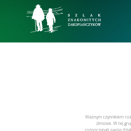
Ważnym czynnikiem rozw
zimowe. W tej grup
rozpoczynali swoją dzia