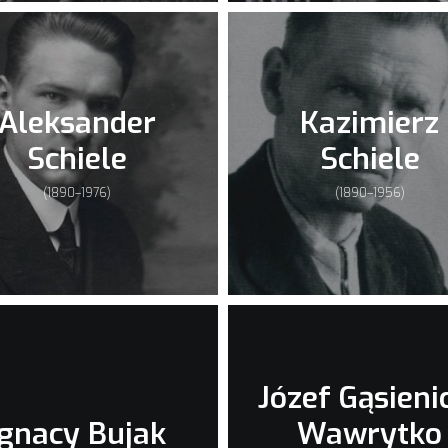
Aleksander
Kazimierz
Schiele
Schiele
(1890–1976)
(1890–1956)
Józef Gąsieni
Ignacy Bujak
Wawrytko