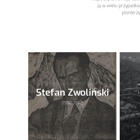
ją w wielu przypadka
pionierz
Stefan Zwoliński
(1900–1982)