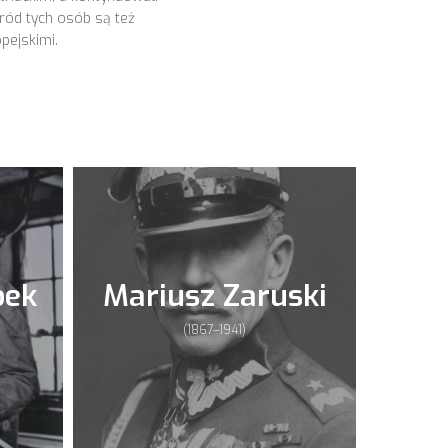
śród tych osób są też
pejskimi.
bek
Mariusz Zaruski
(1867–1941)