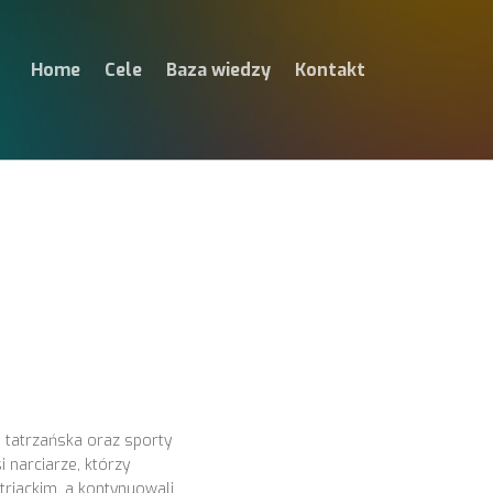
Home
Cele
Baza wiedzy
Kontakt
 tatrzańska oraz sporty
 narciarze, którzy
triackim, a kontynuowali