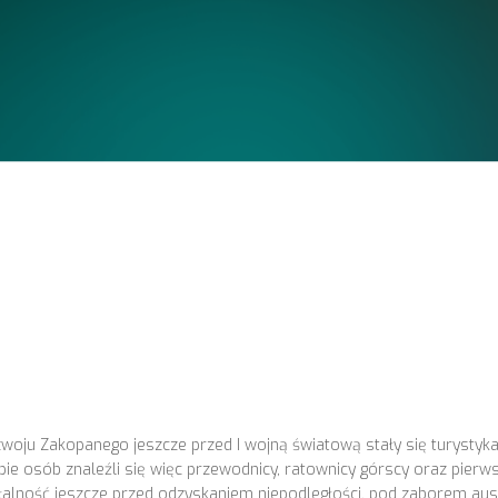
oju Zakopanego jeszcze przed I wojną światową stały się turystyka
ie osób znaleźli się więc przewodnicy, ratownicy górscy oraz pierwsi
łalność jeszcze przed odzyskaniem niepodległości, pod zaborem aus