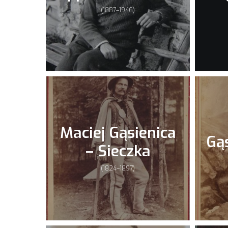
(1887–1946)
Maciej Gąsienica
Gą
– Sieczka
(1824–1897)