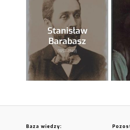
Stanisław
Barabasz
(1857–1949)
Baza wiedzy:
Pozost