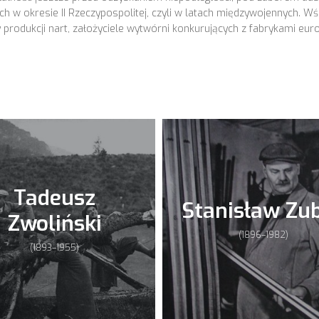
ch w okresie II Rzeczypospolitej, czyli w latach międzywojennych. W
y produkcji nart, założyciele wytwórni konkurujących z fabrykami euro
Tadeusz
Stanisław Zu
Zwoliński
(1896–1982)
(1893–1955)