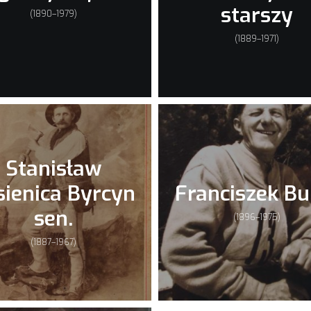
starszy
(1890–1979)
(1889–1971)
Stanisław
sienica Byrcyn
Franciszek Bu
sen.
(1896–1975)
(1887–1967)