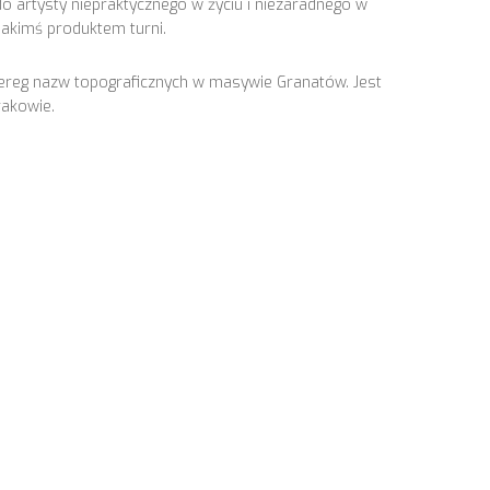
o artysty niepraktycznego w życiu i niezaradnego w
jakimś produktem turni.
ereg nazw topograficznych w masywie Granatów. Jest
rakowie.