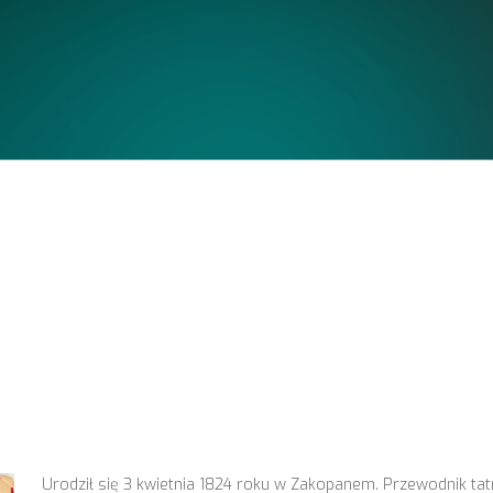
Urodził się 3 kwietnia 1824 roku w Zakopanem. Przewodnik tatr