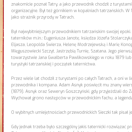
znakomicie poznał Tatry, a jako przewodnik chodził z turysta
organizacyjne. Był też górnikiem w kopalniach tatrzańskich. W
jako strażnik przyrody w Tatrach.
Był najwybitniejszym przewodnikiem tatrzańskim swojej epoki. 
taterników m.in.: Eugeniusza Janotę, księdza Józefa Stolarczy
Eljasza, Leopolda Świerza, Helenę Modrzejewską i Marię Konop
Mięguszowiecki Szczyt, Jastrzębią Turnię, Szatana. Jego pier
towarzystwie Jana Gwalberta Pawlikowskiego w roku 1879 lub 
turystyki tatrzańskiej i początek taternictwa.
Przez wiele lat chodził z turystami po całych Tatrach, a oni w
przewodnika i kompana. Adam Asnyk poświęcił mu znany wie
(1879). Asnyk oraz Seweryn Goszczyński, gdy przyjeżdżali do 
Wychował grono następców w przewodnickim fachu, a legendar
O wybitnych umiejętnościach przewodnickich Sieczki tak pisał je
Gdy jednak trzeba było szczególny jakiś taternicki rozwiązać p