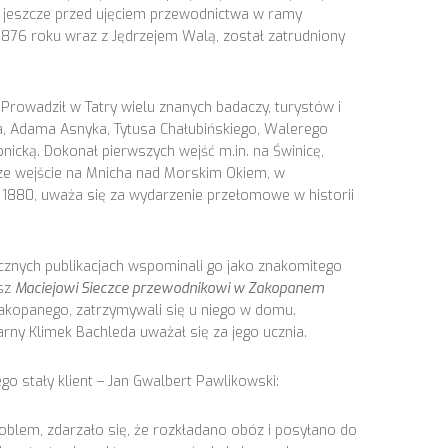
mi jeszcze przed ujęciem przewodnictwa w ramy
 1876 roku wraz z Jędrzejem Walą, został zatrudniony
Prowadził w Tatry wielu znanych badaczy, turystów i
ka, Adama Asnyka, Tytusa Chałubińskiego, Walerego
nicką. Dokonał pierwszych wejść m.in. na Świnicę,
wsze wejście na Mnicha nad Morskim Okiem, w
1880, uważa się za wydarzenie przełomowe w historii
 licznych publikacjach wspominali go jako znakomitego
rsz
Maciejowi Sieczce przewodnikowi w Zakopanem
Zakopanego, zatrzymywali się u niego w domu.
ny Klimek Bachleda uważał się za jego ucznia.
go stały klient – Jan Gwalbert Pawlikowski:
roblem, zdarzało się, że rozkładano obóz i posyłano do