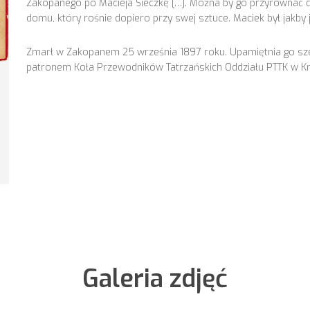
Zakopanego po Macieja Sieczkę […]. Można by go przyrównać d
domu, który rośnie dopiero przy swej sztuce. Maciek był jakby 
Zmarł w Zakopanem 25 września 1897 roku. Upamiętnia go sz
patronem Koła Przewodników Tatrzańskich Oddziału PTTK w K
Galeria zdjęć