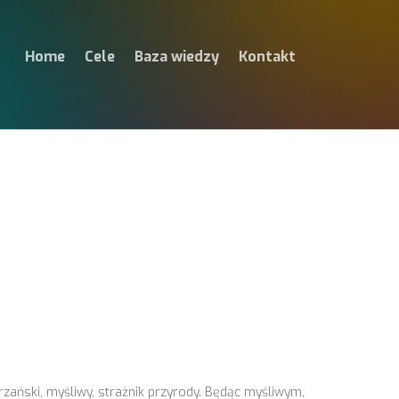
Home
Cele
Baza wiedzy
Kontakt
zański, myśliwy, strażnik przyrody. Będąc myśliwym,