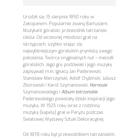
Urodził się 15 sierpnia 1850 roku w
Zakopanem. Popularnie zwany Bartusiem.
Muzykant góralski, przewodnik tatrzański,
cieśla. Od wczesnej młodości grał na
skrzypcach, szybko stając się
najwybitniejszym góralskim prymistą swego
pokolenia. Twórca oryginalnych nut – melodii
góralskich. Jego grę podziwiali i jego muzykę
zapisywali m.in. Ignacy Jan Paderewski,
Stanisław Mierczyński, Adolf Chybiński, Juliusz
Zborowski i Karol Szymanowski.
Harnasie
Szymanowskiego i
Album tatrzańskie
Paderewskiego powstały dzięki inspiracji jego
muzyką. W 1925 roku wraz z rodzinną
muzyką (kapelą) grał w Paryżu podczas
Światowej Wystawy Sztuki Dekoracyjnej.
Od 1878 roku był przewodnikiem tatrzańskim,