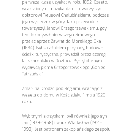
pierwszą klasę uzyskał w roku 1892. Często,
wraz z innymi muzykantami, towarzyszył
doktorowi Tytusowi Chałubińskiemu podczas
jego wycieczek w góry. Jako przewodnik
towarzyszył Janowi Grzegorzewskiemu, gdy
ten dokonywał pierwszego zimowego
przejściaprzez Zawrat do Morskiego Oka
(1894). Był strażnikiem przyrody, budował
ścieżki turystyczne, prowadził przez szereg
lat schronisko w Roztoce. Był tytularnym
wydawcą pisma Grzegorzewskiego „Goniec
Tatrzański”.
Zmarł na Drodze pod Reglami, wracając z
wesela do domu w Kościelisku 1 maja 1926
roku.
Wybitnymi skrzypkami byli również jego syn
Jan (1879–1958) i wnuk Władysław (1914–
1993). Jest patronem zakopiańskiego zespołu