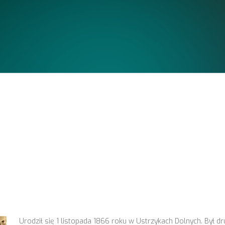
Urodził się 1 listopada 1866 roku w Ustrzykach Dolnych. Był d