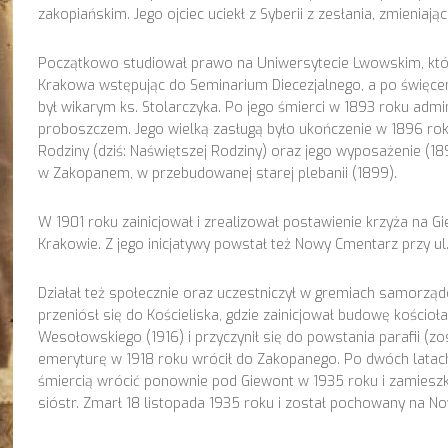
zakopiańskim. Jego ojciec uciekł z Syberii z zesłania, zmieniaj
Początkowo studiował prawo na Uniwersytecie Lwowskim, któr
Krakowa wstępując do Seminarium Diecezjalnego, a po święcen
był wikarym ks. Stolarczyka. Po jego śmierci w 1893 roku admin
proboszczem. Jego wielką zasługą było ukończenie w 1896 ro
Rodziny (dziś: Naświętszej Rodziny) oraz jego wyposażenie (1
w Zakopanem, w przebudowanej starej plebanii (1899).
W 1901 roku zainicjował i zrealizował postawienie krzyża na 
Krakowie. Z jego inicjatywy powstał też Nowy Cmentarz przy ul
Działał też społecznie oraz uczestniczył w gremiach samorzą
przeniósł się do Kościeliska, gdzie zainicjował budowę kościoł
Wesołowskiego (1916) i przyczynił się do powstania parafii (z
emeryturę w 1918 roku wrócił do Zakopanego. Po dwóch latach
śmiercią wrócić ponownie pod Giewont w 1935 roku i zamieszkał 
sióstr. Zmarł 18 listopada 1935 roku i został pochowany na N