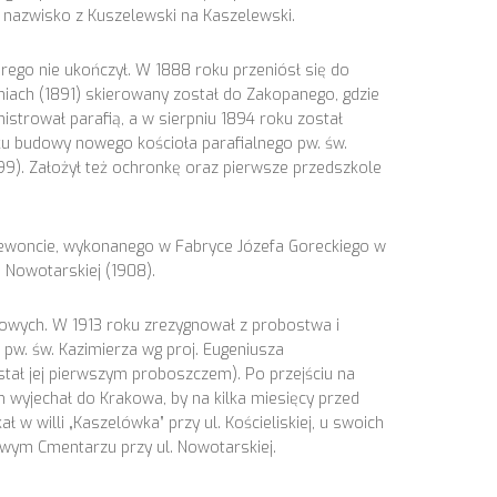
ąc nazwisko z Kuszelewski na Kaszelewski.
ego nie ukończył. W 1888 roku przeniósł się do
iach (1891) skierowany został do Zakopanego, gdzie
istrował parafią, a w sierpniu 1894 roku został
ku budowy nowego kościoła parafialnego pw. św.
899). Założył też ochronkę oraz pierwsze przedszkole
Giewoncie, wykonanego w Fabryce Józefa Goreckiego w
. Nowotarskiej (1908).
dowych. W 1913 roku zrezygnował z probostwa i
a pw. św. Kazimierza wg proj. Eugeniusza
ostał jej pierwszym proboszczem). Po przejściu na
 wyjechał do Krakowa, by na kilka miesięcy przed
w willi „Kaszelówka” przy ul. Kościeliskiej, u swoich
owym Cmentarzu przy ul. Nowotarskiej.